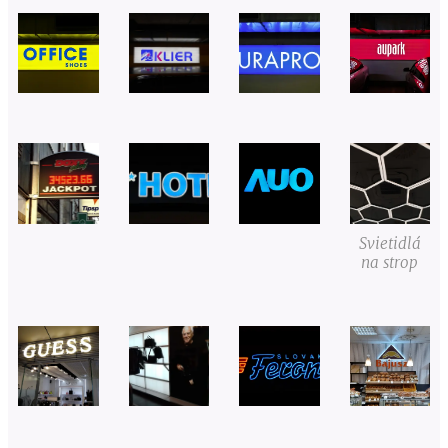
Svietidlá
na strop