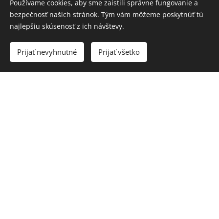
Používame cookies, aby sme zaistili správne fungovanie a
bezpečnosť našich stránok. Tým vám môžeme poskytnúť tú
najlepšiu skúsenosť z ich návštevy.
Prijať nevyhnutné
Prijať všetko
FRÉZOVANÝ
AKRYLÁT S
TRANZLUCENT
NOU FÓLIOU